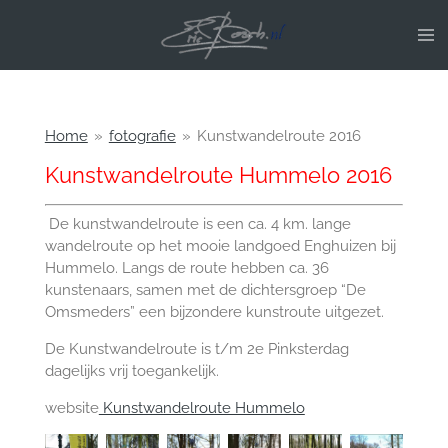
Ga
direct
naar
de
hoofdinhoud
Home
»
fotografie
»
Kunstwandelroute 2016
Kunstwandelroute Hummelo 2016
De kunstwandelroute is een ca. 4 km. lange
wandelroute op het mooie landgoed Enghuizen bij
Hummelo. Langs de route hebben ca. 36
kunstenaars, samen met de dichtersgroep “De
Omsmeders” een bijzondere kunstroute uitgezet.
De Kunstwandelroute is t/m 2e Pinksterdag
dagelijks vrij toegankelijk.
website
Kunstwandelroute Hummelo